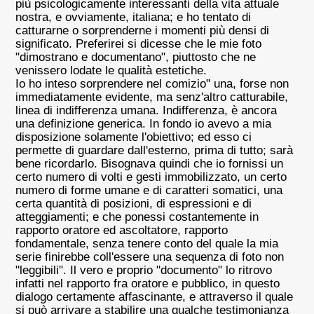
più psicologicamente interessanti della vita attuale
nostra, e ovviamente, italiana; e ho tentato di
catturarne o sorprenderne i momenti più densi di
significato. Preferirei si dicesse che le mie foto
"dimostrano e documentano", piuttosto che ne
venissero lodate le qualità estetiche.
Io ho inteso sorprendere nel comizio" una, forse non
immediatamente evidente, ma senz'altro catturabile,
linea di indifferenza umana. Indifferenza, è ancora
una definizione generica. In fondo io avevo a mia
disposizione solamente l'obiettivo; ed esso ci
permette di guardare dall'esterno, prima di tutto; sarà
bene ricordarlo. Bisognava quindi che io fornissi un
certo numero di volti e gesti immobilizzato, un certo
numero di forme umane e di caratteri somatici, una
certa quantità di posizioni, di espressioni e di
atteggiamenti; e che ponessi costantemente in
rapporto oratore ed ascoltatore, rapporto
fondamentale, senza tenere conto del quale la mia
serie finirebbe coll'essere una sequenza di foto non
"leggibili". Il vero e proprio "documento" lo ritrovo
infatti nel rapporto fra oratore e pubblico, in questo
dialogo certamente affascinante, e attraverso il quale
si può arrivare a stabilire una qualche testimonianza